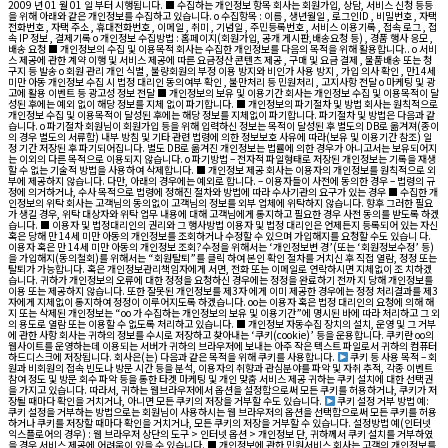
2009 년 01 월 01 일 부터 시행됩니다. ■ 수집하는 개인정보 항목 회사는 회원가입, 상담, 서비스 신청 등등
을 위해 아래와 같은 개인정보를 수집하고 있습니다. ο 수집항목 : 이름 , 생년월일 , 로그인ID , 비밀번호 , 자택
전화번호 , 자택 주소 , 휴대전화번호 , 이메일 , 취미 , 기념일 , 주민등록번호 , 서비스 이용기록 , 접속 로그 , 접
속 IP 정보 , 결제기록 ο 개인정보 수집방법 : 홈페이지(회원가입, 공개 게시판,배송요청 등) , 경품 행사 응모 ,
배송 요청 ■ 개인정보의 수집 및 이용목적 회사는 수집한 개인정보를 다음의 목적을 위해 활용합니다.. ο 서비
스 제공에 관한 계약 이행 및 서비스 제공에 따른 요금정산 콘텐츠 제공 , 구매 및 요금 결제 , 물품배송 또는 청
구지 등 발송 ο 회원 관리 개인 식별 , 불량회원의 부정 이용 방지와 비인가 사용 방지 , 가입 의사 확인 , 만14세
미만 아동 개인정보 수집 시 법정 대리인 동의여부 확인 , 불만처리 등 민원처리 , 고지사항 전달 ο 마케팅 및 광
고에 활용 이벤트 등 광고성 정보 전달 ■ 개인정보의 보유 및 이용기간 회사는 개인정보 수집 및 이용목적이 달
성된 후에는 예외 없이 해당 정보를 지체 없이 파기합니다. ■ 개인정보의 파기절차 및 방법 회사는 원칙적으로
개인정보 수집 및 이용목적이 달성된 후에는 해당 정보를 지체없이 파기합니다. 파기절차 및 방법은 다음과 같
습니다. ο 파기절차 회원님이 회원가입 등을 위해 입력하신 정보는 목적이 달성된 후 별도의 DB로 옮겨져(종이
의 경우 별도의 서류함) 내부 방침 및 기타 관련 법령에 의한 정보보호 사유에 따라(보유 및 이용기간 참조) 일
정 기간 저장된 후 파기되어집니다. 별도 DB로 옮겨진 개인정보는 법률에 의한 경우가 아니고서는 보유되어지
는 이외의 다른 목적으로 이용되지 않습니다. ο 파기방법 – 전자적 파일형태로 저장된 개인정보는 기록을 재생
할 수 없는 기술적 방법을 사용하여 삭제합니다. ■ 개인정보 제공 회사는 이용자의 개인정보를 원칙적으로 외
부에 제공하지 않습니다. 다만, 아래의 경우에는 예외로 합니다. – 이용자들이 사전에 동의한 경우 – 법령의 규
정에 의거하거나, 수사 목적으로 법령에 정해진 절차와 방법에 따라 수사기관의 요구가 있는 경우 ■ 수집한 개
인정보의 위탁 회사는 고객님의 동의없이 고객님의 정보를 외부 업체에 위탁하지 않습니다. 향후 그러한 필요
가 생길 경우, 위탁 대상자와 위탁 업무 내용에 대해 고객님에게 통지하고 필요한 경우 사전 동의를 받도록 하겠
습니다. ■ 이용자 및 법정대리인의 권리와 그 행사방법 이용자 및 법정 대리인은 언제든지 등록되어 있는 자신
혹은 당해 만 14세 미만 아동의 개인정보를 조회하거나 수정할 수 있으며 가입해지를 요청할 수도 있습니 다.
이용자 혹은 만 14세 미만 아동의 개인정보 조회?수정을 위해서는 ‘개인정보변 경’(또는 ‘회원정보수정’ 등)
을 가입해지(동의철회)를 위해서는 “회원탈퇴”를 클릭 하여 본인 확인 절차를 거치신 후 직접 열람, 정정 또는
탈퇴가 가능합니다. 혹은 개인정보관리책임자에게 서면, 전화 또는 이메일로 연락하시면 지체없이 조 치하겠
습니다. 귀하가 개인정보의 오류에 대한 정정을 요청하신 경우에는 정정을 완료하기 전까 지 당해 개인정보를
이용 또는 제공하지 않습니다. 또한 잘못된 개인정보를 제3자 에게 이미 제공한 경우에는 정정 처리결과를 제3
자에게 지체없이 통지하여 정정이 이루어지도록 하겠습니다. oo는 이용자 혹은 법정 대리인의 요청에 의해 해
지 또는 삭제된 개인정보는 “oo 가 수집하는 개인정보의 보유 및 이용기간”에 명시된 바에 따라 처리하고 그 외
의 용도로 열람 또는 이용할 수 없도록 처리하고 있습니다. ■ 개인정보 자동수집 장치의 설치, 운영 및 그 거부
에 관한 사항 회사는 귀하의 정보를 수시로 저장하고 찾아내는 ‘쿠키(cookie)’ 등을 운용합니다. 쿠키란 oo의
웹사이트를 운영하는데 이용되는 서버가 귀하의 브라우저에 보내는 아주 작은 텍스트 파일로서 귀하의 컴퓨터
하드디스크에 저장됩니다. 회사은(는) 다음과 같은 목적을 위해 쿠키를 사용합니다.
쿠키 등 사용 목적 – 회
원과 비회원의 접속 빈도나 방문 시간 등을 분석, 이용자의 취향과 관심분야를 파악 및 자취 추적, 각종 이벤트
참여 정도 및 방문 회수 파악 등을 통한 타겟 마케팅 및 개인 맞춤 서비스 제공 귀하는 쿠키 설치에 대한 선택권
을 가지고 있습니다. 따라서, 귀하는 웹브라우저에서 옵션을 설정함으로써 모든 쿠키를 허용하거나, 쿠키가 저
장될 때마다 확인을 거치거나, 아니면 모든 쿠키의 저장을 거부할 수도 있습니다.
쿠키 설정 거부 방법 예:
쿠키 설정을 거부하는 방법으로는 회원님이 사용하시는 웹 브라우저의 옵션을 선택함으로써 모든 쿠키를 허용
하거나 쿠키를 저장할 때마다 확인을 거치거나, 모든 쿠키의 저장을 거부할 수 있습니다. 설정방법 예(인터넷
익스플로어의 경우) : 웹 브라우저 상단의 도구 > 인터넷 옵션 > 개인정보 단, 귀하께서 쿠키 설치를 거부하였
을 경우 서비스 제공에 어려움이 있을 수 있습니다. ■ 개인정보에 관한 민원서비스 회사는 고객의 개인정보를