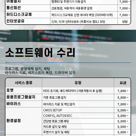
이동설치
컴퓨터 및 주변기기 이동설치
7,000 ~
통신회선
선로점검, 사용자의 사용환경 설정
7,000 ~
하드디스크교체
하드디스크교체로 인한 데이터 백업 (500MB 이하)
7,000 ~
인터넷공유
S/W, H/W 인터넷공유 (부품비는 별도) 상담
상담
소프트웨어 수리
프로그램, 운영체제 설치, 세팅
바이러스 치료, 레지스트리 복원, 드라이버 설치
서비스 종류
유형
요금
포맷
HDD 초기화, 배드섹터처리 (사용자동의 후 실행)
7,000 ~
응용프로그램설치
각종 프로그램 설치
5,000 ~
바이러스
바이러스 치료 및 백신설치
7,000 ~
CMOS SETUP
5,000 ~
CONFIG, AUTOEXEC
5,000 ~
환경설정
간단한 프로그램 세팅
5,000 ~
카드류 설치 및 세팅
5,000 ~
주변기기 설치 및 세팅
5,000 ~