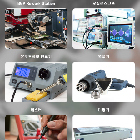
BGA Rework Station
오실로스코프
온도조절형 인두기
열풍기
테스터
디핑기