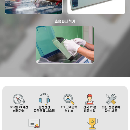
초음파세척기
365일 24시간
완전전산
1:1 고객만족
전국 20분
최신 전문장비
상담가능
고객관리 시스템
서비스
방문수리
다수 보유