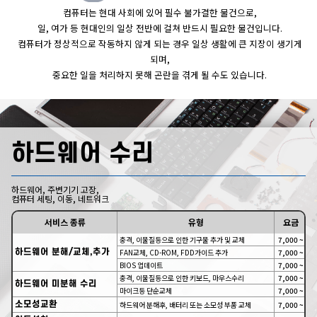
컴퓨터는 현대 사회에 있어 필수 불가결한 물건으로,
일, 여가 등 현대인의 일상 전반에 걸쳐 반드시 필요한 물건입니다.
컴퓨터가 정상적으로 작동하지 않게 되는 경우 일상 생활에 큰 지장이 생기게
되며,
중요한 일을 처리하지 못해 곤란을 겪게 될 수도 있습니다.
하드웨어 수리
하드웨어, 주변기기 고장,
컴퓨터 세팅, 이동, 네트워크
서비스 종류
유형
요금
충격, 이물질등으로 인한 기구물 추가 및 교체
7,000 ~
하드웨어 분해/교체,추가
FAN교체, CD-ROM, FDD가이드 추가
7,000 ~
BIOS 업데이트
7,000 ~
충격, 이물질등으로 인한 키보드, 마우스수리
7,000 ~
하드웨어 미분해 수리
마이크등 단순교체
7,000 ~
소모성교환
하드웨어 분해후, 배터리 또는 소모성 부품 교체
7,000 ~